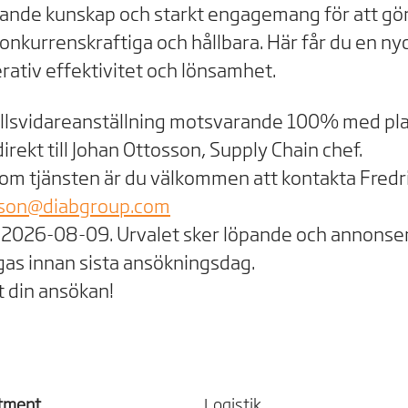
nde kunskap och starkt engagemang för att gör
nkurrenskraftiga och hållbara. Här får du en nyc
rativ effektivitet och lönsamhet.
tillsvidareanställning motsvarande 100% med pla
irekt till Johan Ottosson, Supply Chain chef.
 om tjänsten är du välkommen att kontakta Fredri
lsson@diabgroup.com
2026-08-09. Urvalet sker löpande och annonsen
as innan sista ansökningsdag.
t din ansökan!
tment
Logistik