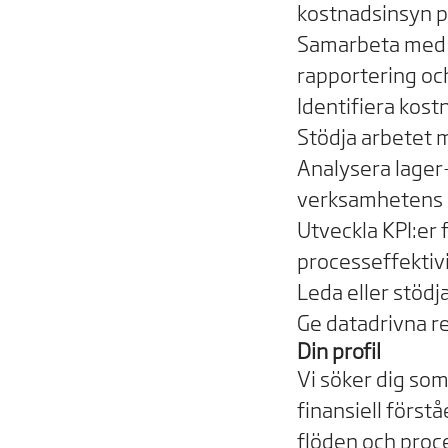
kostnadsinsyn p
Samarbeta med ek
rapportering oc
Identifiera kost
Stödja arbetet 
Analysera lager-
verksamhetens 
Utveckla KPI:er 
processeffektivi
Leda eller stödja
Ge datadrivna r
Din profil
Vi söker dig som
finansiell förstå
flöden och proce