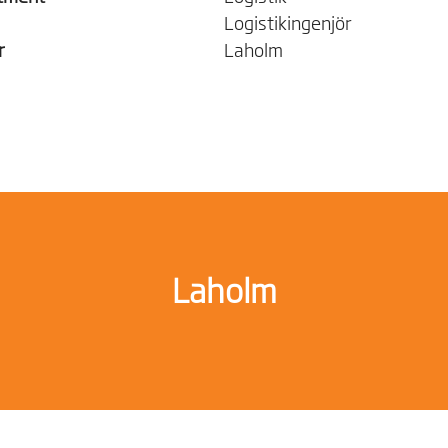
Logistikingenjör
r
Laholm
Laholm