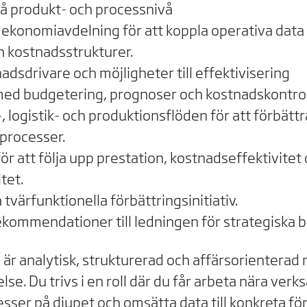
å produkt- och processnivå
onomiavdelning för att koppla operativa data til
h kostnadsstrukturer.
nadsdrivare och möjligheter till effektivisering
med budgetering, prognoser och kostnadskontrol
, logistik- och produktionsflöden för att förbättr
processer.
för att följa upp prestation, kostnadseffektivitet
tet.
 tvärfunktionella förbättringsinitiativ.
ekommendationer till ledningen för strategiska b
 är analytisk, strukturerad och affärsorientera
else. Du trivs i en roll där du får arbeta nära ver
sser på djupet och omsätta data till konkreta för