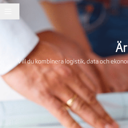
Dela sidan
Karriärmeny
Är
Vill du kombinera logistik, data och ekonom