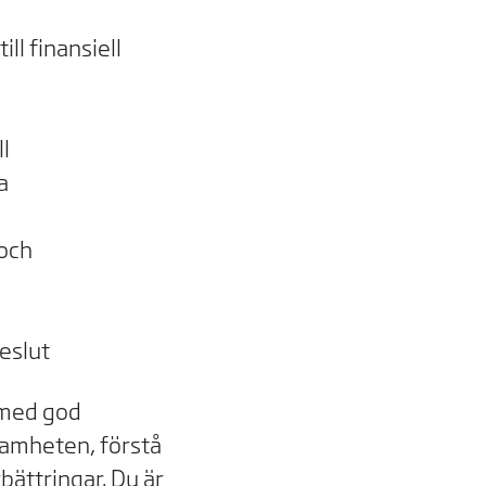
l finansiell
l
a
 och
eslut
d med god
ksamheten, förstå
bättringar. Du är