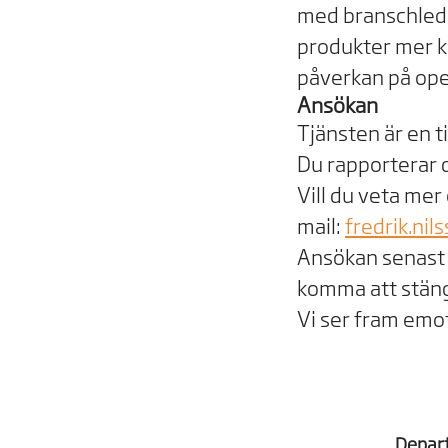
med branschleda
produkter mer ko
påverkan på ope
Ansökan
Tjänsten är en 
Du rapporterar d
Vill du veta mer
mail:
fredrik.ni
Ansökan senast 
komma att stäng
Vi ser fram emo
Depar