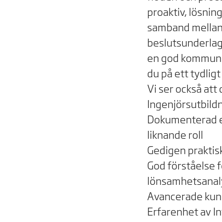
proaktiv, lösnin
samband mellan o
beslutsunderlag
en god kommunik
du på ett tydlig
Vi ser också att
Ingenjörsutbildn
Dokumenterad er
liknande roll
Gedigen praktis
God förståelse f
lönsamhetsanal
Avancerade kuns
Erfarenhet av I