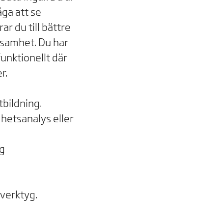
åga att se
ar du till bättre
samhet. Du har
unktionellt där
r.
tbildning.
hetsanalys eller
ng
verktyg.