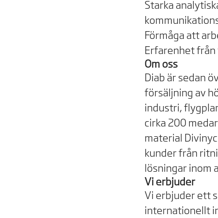
Starka analytis
kommunikation
Förmåga att arb
Erfarenhet från 
Om oss
Diab är sedan öv
försäljning av h
industri, flygpl
cirka 200 medar
material Divinyce
kunder från ritn
lösningar inom a
Vi erbjuder
Vi erbjuder ett
internationellt i