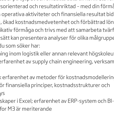
gsorienterad och resultatinriktad – med din förm
perativa aktiviteter och finansiella resultat bidr
, ökad kostnadsmedvetenhet och förbättrad lön
ativ förmåga och trivs med att samarbeta tvärf
t sätt kan presentera analyser för olika målgruppe
 du som söker har:
ing inom logistik eller annan relevant högskoleu
farenhet av supply chain engineering, verksam
k erfarenhet av metoder för kostnadsmodelleri
ör finansiella principer, kostnadsstrukturer och
ys
kaper i Excel; erfarenhet av ERP-system och BI-
nfor M3 är meriterande