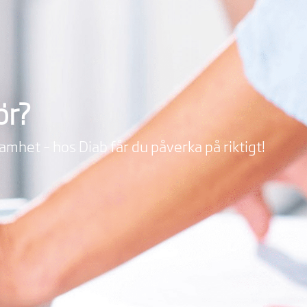
ör?
samhet – hos Diab får du påverka på riktigt!