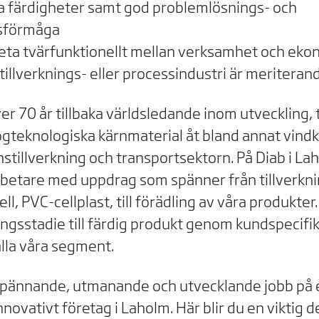
ka färdigheter samt god problemlösnings- och
sförmåga
eta tvärfunktionellt mellan verksamhet och eko
tillverknings- eller processindustri är meriteran
er 70 år tillbaka världsledande inom utveckling, 
ögteknologiska kärnmaterial åt bland annat vindk
anstillverkning och transportsektorn. På Diab i L
betare med uppdrag som spänner från tillverkni
ll, PVC-cellplast, till förädling av våra produkter.
ingsstadie till färdig produkt genom kundspecifi
lla våra segment.
 spännande, utmanande och utvecklande jobb på 
nnovativt företag i Laholm. Här blir du en viktig d