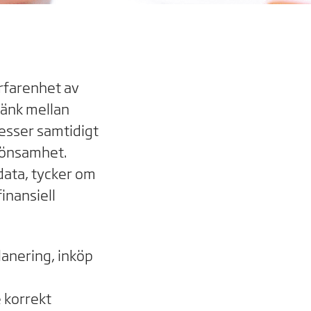
erfarenhet av
 länk mellan
esser samtidigt
 lönsamhet.
data, tycker om
inansiell
anering, inköp
 korrekt